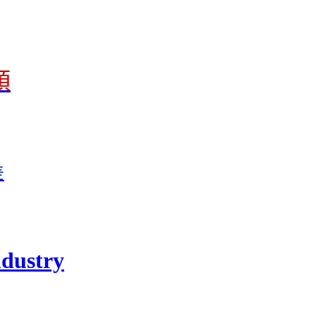
頭
差
dustry