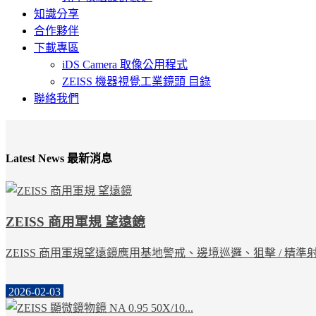
知識分享
合作夥伴
下載專區
iDS Camera 取像公用程式
ZEISS 機器視覺工業鏡頭 目錄
聯絡我們
Latest News 最新消息
ZEISS 商用軍規 望遠鏡
ZEISS 商用軍規望遠鏡應用基地警戒、邊境巡邏、狙擊 / 精準
2026-02-03